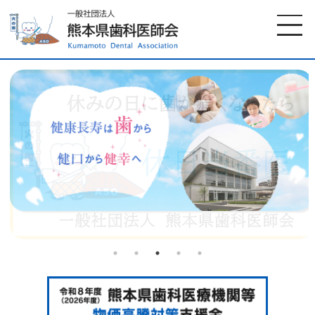
ホーム
歯科医師会について
歯科医院検索
休日当番医
イベント案内
歯の豆知識
お知らせ
口腔保健センター
国保組合からのお知らせ
熊本歯科衛生士専門学院