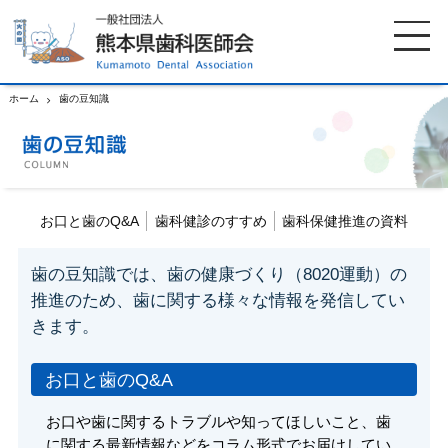
ホーム
歯の豆知識
ホーム
歯科医師会について
お口と歯のQ&A
歯科健診のすすめ
歯科保健推進の資料
歯科医院検索
休日当番医
歯の豆知識では、歯の健康づくり（8020運動）の
イベント案内
歯の豆知識
推進のため、
歯に関する様々な情報を発信してい
きます。
お知らせ
口腔保健センター
お口と歯のQ&A
国保組合からのお知らせ
熊本歯科衛生士専門学院
お口や歯に関するトラブルや知ってほしいこと、歯
に関する最新情報などをコラム形式でお届けしてい