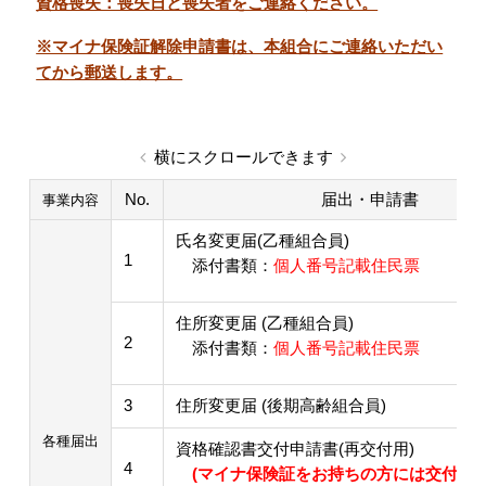
資格喪失：喪失日と喪失者をご連絡ください。
※マイナ保険証解除申請書は、本組合にご連絡いただい
てから郵送します。
横にスクロールできます
No.
届出・申請書
事業内容
氏名変更届(乙種組合員)
1
添付書類：
個人番号記載住民票
住所変更届 (乙種組合員)
2
添付書類：
個人番号記載住民票
3
住所変更届 (後期高齢組合員)
各種届出
資格確認書交付申請書(再交付用)
4
(マイナ保険証をお持ちの方には交付でき