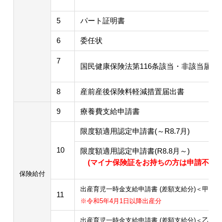
5
パート証明書
6
委任状
7
国民健康保険法第116条該当・非該当届
8
産前産後保険料軽減措置届出書
9
療養費支給申請書
限度額適用認定申請書(～R8.7月)
10
限度額適用認定申請書(R8.8月～)
(マイナ保険証をお持ちの方は申請不要で
保険給付
出産育児一時金支給申請書 (差額支給分)＜甲種＞
11
※令和5年4月1日以降出産分
出産育児一時金支給申請書 (差額支給分)＜乙種＞