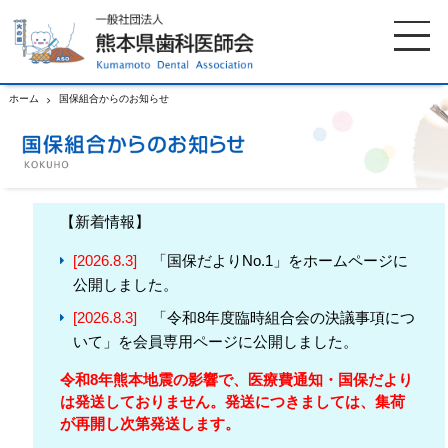
ホーム
国保組合からのお知らせ
ホーム
歯科医師会について
【新着情報】
歯科医院検索
休日当番医
[2026.8.3]
「国保だよりNo.1」をホームページに
公開しました。
イベント案内
歯の豆知識
[2026.8.3]
「令和8年度臨時組合会の決議事項につ
いて」を会員専用ページに公開しました。
お知らせ
口腔保健センター
令和8年熊本地震の影響で、医療費通知・国保だより
国保組合からのお知らせ
熊本歯科衛生士専門学院
は発送しておりません。
発送につきましては、集荷
が再開し次第発送します。