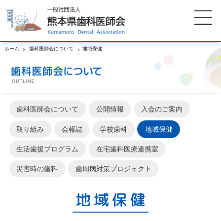
ホーム
歯科医師会について
地域保健
ホーム
歯科医師会について
歯科医師会について
公開情報
入会のご案内
歯科医院検索
休日当番医
取り組み
会報誌
学校歯科
地域保健
イベント案内
歯の豆知識
生活歯援プログラム
在宅歯科医療連携室
災害時の歯科
歯周病対策プロジェクト
お知らせ
口腔保健センター
地域保健
国保組合からのお知らせ
熊本歯科衛生士専門学院