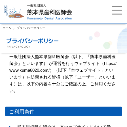
ホーム
プライバシーポリシー
ホーム
歯科医師会について
一般社団法人熊本県歯科医師会（以下、「熊本県歯科医
師会」といいます） が運営を行うウェブサイト（https://
歯科医院検索
休日当番医
www.kuma8020.com/）（以下「本ウェブサイト」とい
います）を訪問される皆様（以下「ユーザー」といいま
イベント案内
歯の豆知識
す）は、以下の内容を十分にご確認の上、ご利用くださ
い。
お知らせ
口腔保健センター
ご利用条件
国保組合からのお知らせ
熊本歯科衛生士専門学院
熊本県歯科医師会は、本ウェブサイトにおいて音