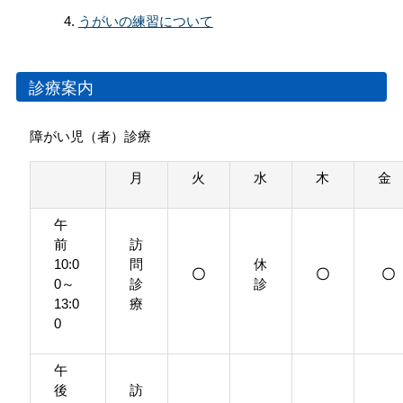
うがいの練習について
診療案内
障がい児（者）診療
月
火
水
木
金
午
前
訪
10:0
問
休
〇
〇
〇
0～
診
診
13:0
療
0
午
後
訪