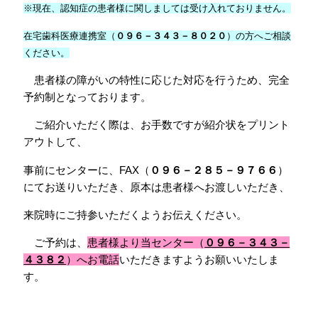
会員専用ページ
プライバシーポリシー
※現在、認知症の患者様に関しましては受け入れておりません。
在宅歯科医療連携室（
０９６－３４３－８０２０
）の方へご相談
サイトマップ
ください。
患者様の障がいの特性に応じた対応を行うため、完全
予約制となっております。
ご紹介いただく際は、お手数ですが紹介状をプリント
アウトして、
事前にセンターに、FAX（
０９６－２８５－９７６６
）
にてお送りいただき、原本は患者様へお渡しいただき、
来院時にご持参いただくようお伝えください。
ご予約は、
患者様より当センター（
０９６－３４３－
４３８２
）へお電話
いただきますようお願いいたしま
す。