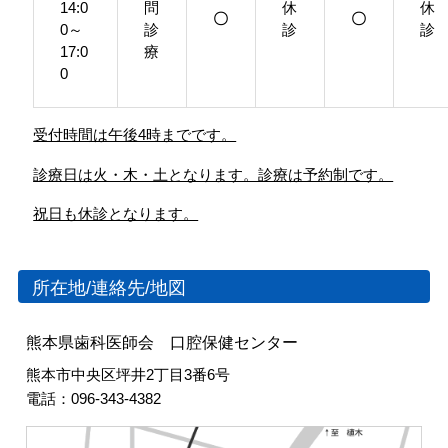
14:0
問
休
休
〇
〇
0～
診
診
診
17:0
療
0
受付時間は午後4時までです。
診療日は火・木・土となります。診療は予約制です。
祝日も休診となります。
所在地/連絡先/地図
熊本県歯科医師会 口腔保健センター
熊本市中央区坪井2丁目3番6号
電話：096-343-4382