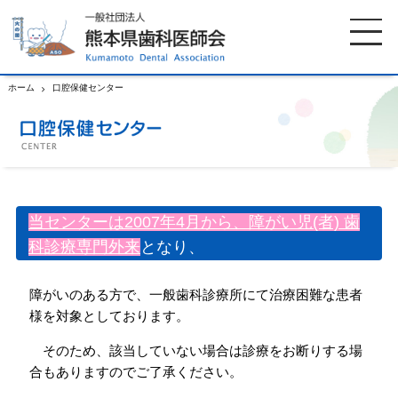
ホーム
口腔保健センター
ホーム
歯科医師会について
歯科医院検索
休日当番医
当センターは2007年4月から、障がい児(者) 歯
科診療専門外来
となり、
イベント案内
歯の豆知識
障がいのある⽅で、⼀般⻭科診療所にて治療困難な患者
お知らせ
口腔保健センター
様を対象としております。
そのため、該当していない場合は診療をお断りする場
国保組合からのお知らせ
熊本歯科衛生士専門学院
合もありますのでご了承ください。