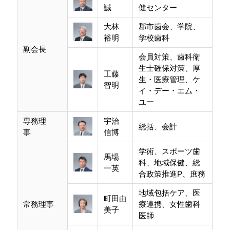
誠
健センター
大林
郡市歯会、学院、
裕明
学校歯科
副会長
会員対策、歯科衛
生士確保対策、厚
工藤
生・医療管理、ケ
智明
イ・デー・エム・
ユー
専務理
宇治
総括、会計
事
信博
学術、スポーツ歯
馬場
科、地域保健、総
一英
合政策推進P、庶務
地域包括ケア、医
町田由
常務理事
療連携、女性歯科
美子
医師