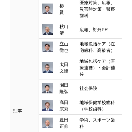
医療対策、広報、
椿
災害時対策・警察
賢
歯科
秋山
広報、対外PR
清
立山
地域包括ケア（在
徹也
宅歯科、高齢者）
地域包括ケア（医
太田
療連携）・会計補
文隆
佐
園田
社会保険
隆弘
髙田
地域保健学校歯科
宗秀
（学校歯科）
理事
豊田
学術、スポーツ歯
正仰
科