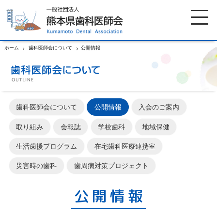
ホーム
歯科医師会について
公開情報
ホーム
歯科医師会について
歯科医師会について
公開情報
入会のご案内
歯科医院検索
休日当番医
取り組み
会報誌
学校歯科
地域保健
イベント案内
歯の豆知識
生活歯援プログラム
在宅歯科医療連携室
災害時の歯科
歯周病対策プロジェクト
お知らせ
口腔保健センター
公開情報
国保組合からのお知らせ
熊本歯科衛生士専門学院