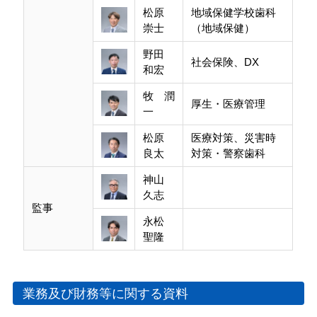
松原
地域保健学校歯科
崇士
（地域保健）
野田
社会保険、DX
和宏
牧 潤
厚生・医療管理
一
松原
医療対策、災害時
良太
対策・警察歯科
神山
久志
監事
永松
聖隆
業務及び財務等に関する資料