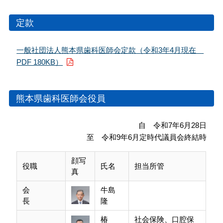
会員専用ページ
プライバシーポリシー
定款
サイトマップ
一般社団法人熊本県歯科医師会定款（令和3年4月現在
PDF 180KB）
熊本県歯科医師会役員
自 令和7年6月28日
至 令和9年6月定時代議員会終結時
顔写
役職
氏名
担当所管
真
会
牛島
長
隆
椿
社会保険、口腔保