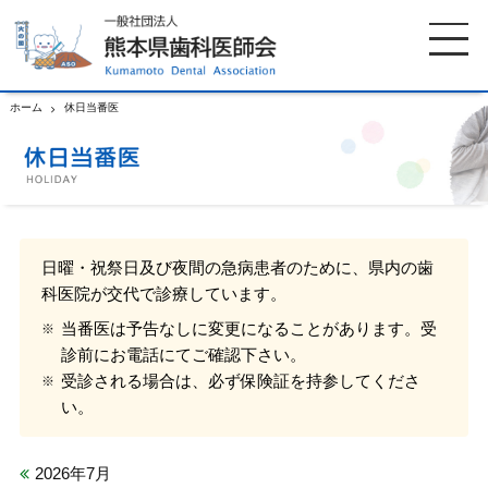
ホーム
休日当番医
ホーム
歯科医師会について
歯科医院検索
休日当番医
日曜・祝祭日及び夜間の急病患者のために、県内の歯
科医院が交代で診療しています。
イベント案内
歯の豆知識
当番医は予告なしに変更になることがあります。受
診前にお電話にてご確認下さい。
お知らせ
口腔保健センター
受診される場合は、必ず保険証を持参してくださ
い。
国保組合からのお知らせ
熊本歯科衛生士専門学院
2026年7月