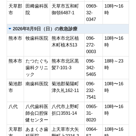
天草郡
田﨑歯科医
天草市五和町
0969-
10時〜16
市
院
御領6487-1
32-
時
0347
2026年8月9日（日）の救急診療
熊本市
牧歯科医院
熊本市北区植
096-
10時〜16
木町植木513
272-
時
0003
熊本市
たつたぐち
熊本市北区黒
096-
18時～23
歯科クリニ
髪7-101-3
342-
時
ック
5465
菊池郡
南歯科医院
菊池郡菊陽町
096-
10時〜16
市
津久礼162-11
232-
時
7541
八代
八代歯科医
八代市上野町
0965-
10時〜16
師会口腔保
折口3591-14
31-
時
健センター
8020
天草郡
あまくさ歯
上天草市大矢
0964-
10時〜16
市
科医院
野町上2316-3
57-
時