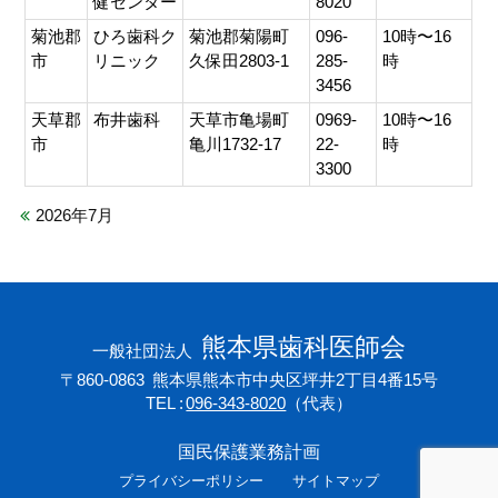
健センター
8020
菊池郡
ひろ歯科ク
菊池郡菊陽町
096-
10時〜16
市
リニック
久保田2803-1
285-
時
3456
天草郡
布井歯科
天草市亀場町
0969-
10時〜16
市
亀川1732-17
22-
時
3300
2026年7月
熊本県歯科医師会
一般社団法人
〒860-0863
熊本県熊本市中央区坪井2丁目4番15号
TEL
096-343-8020
（代表）
国民保護業務計画
プライバシーポリシー
サイトマップ