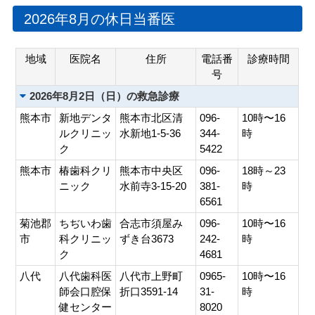
会員専用ページ
プライバシーポリシー
2026年8月の休日当番医
サイトマップ
地域
医院名
住所
電話番
診療時間
号
2026年8月2日（日）の救急診療
熊本市
新地デンタ
熊本市北区清
096-
10時〜16
ルクリニッ
水新地1-5-36
344-
時
ク
5422
熊本市
椿歯科クリ
熊本市中央区
096-
18時～23
ニック
水前寺3-15-20
381-
時
6561
菊池郡
ちぢいわ歯
合志市須屋み
096-
10時〜16
市
科クリニッ
ずき台3673
242-
時
ク
4681
八代
八代歯科医
八代市上野町
0965-
10時〜16
師会口腔保
折口3591-14
31-
時
健センター
8020