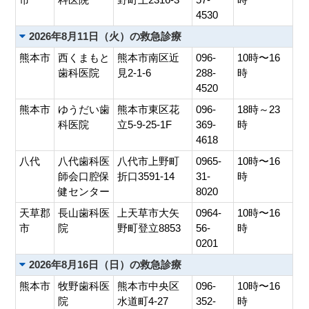
4530
2026年8月11日（火）の救急診療
熊本市
西くまもと
熊本市南区近
096-
10時〜16
歯科医院
見2-1-6
288-
時
4520
熊本市
ゆうだい歯
熊本市東区花
096-
18時～23
科医院
立5-9-25-1F
369-
時
4618
八代
八代歯科医
八代市上野町
0965-
10時〜16
師会口腔保
折口3591-14
31-
時
健センター
8020
天草郡
長山歯科医
上天草市大矢
0964-
10時〜16
市
院
野町登立8853
56-
時
0201
2026年8月16日（日）の救急診療
熊本市
牧野歯科医
熊本市中央区
096-
10時〜16
院
水道町4-27
352-
時