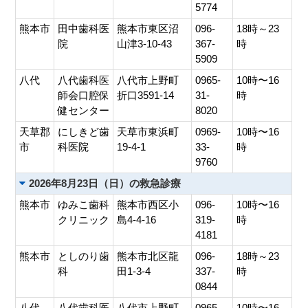
5774
熊本市
田中歯科医
熊本市東区沼
096-
18時～23
院
山津3-10-43
367-
時
5909
八代
八代歯科医
八代市上野町
0965-
10時〜16
師会口腔保
折口3591-14
31-
時
健センター
8020
天草郡
にしきど歯
天草市東浜町
0969-
10時〜16
市
科医院
19-4-1
33-
時
9760
2026年8月23日（日）の救急診療
熊本市
ゆみこ歯科
熊本市西区小
096-
10時〜16
クリニック
島4-4-16
319-
時
4181
熊本市
としのり歯
熊本市北区龍
096-
18時～23
科
田1-3-4
337-
時
0844
八代
八代歯科医
八代市上野町
0965-
10時〜16