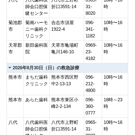
師会口腔保
折口3591-14
31-
時
健センター
8020
菊池郡
菊南ハーモ
合志市須屋
096-
10時〜16
市
ニー歯科ク
1922-4
341-
時
リニック
1182
天草郡
新田歯科医
天草市亀場町
0969-
10時〜16
市
院
亀川146-10
23-
時
4182
2026年8月30日（日）の救急診療
熊本市
まちだ歯科
熊本市西区野
096-
10時〜16
クリニック
中2-13-13
212-
時
4800
熊本市
あらた歯科
熊本市東区小
096-
18時～23
峰2-2-134
360-
時
0777
八代
八代歯科医
八代市上野町
0965-
10時〜16
師会口腔保
折口3591-14
31-
時