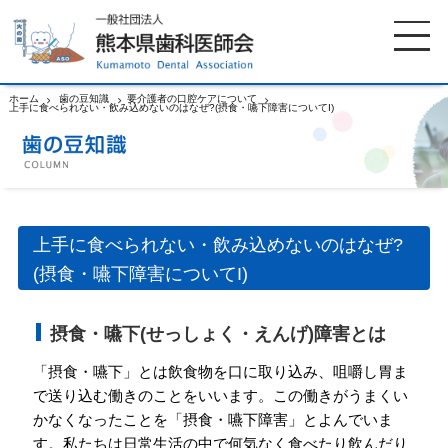
ホーム
歯の豆知識
要介護者の口腔ケアについて
上手に食べられない・飲み込めないのはなぜ?(摂食・嚥下障害についてI)
ホーム
歯科医師会について
歯科医院検索
休日当番医
上手に食べられない・飲み込めないのはなぜ?
(摂食・嚥下障害についてI)
イベント案内
歯の豆知識
摂食・嚥下(せっしょく・えんげ)障害とは
お知らせ
口腔保健センター
「摂食・嚥下」とは飲食物を口に取り込み、咀嚼し胃ま
で送り込む働きのことをいいます。この働きがうまくい
国保組合からのお知らせ
熊本歯科衛生士専門学院
かなくなったことを「摂食・嚥下障害」とよんでいま
す。私たちは日常生活の中で何気なく食べたり飲んだり