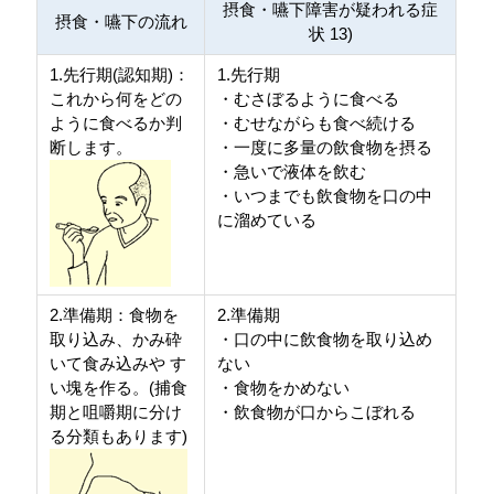
摂食・嚥下障害が疑われる症
摂食・嚥下の流れ
状 13)
1.先行期(認知期)：
1.先行期
これから何をどの
・むさぼるように食べる
ように食べるか判
・むせながらも食べ続ける
断します。
・一度に多量の飲食物を摂る
・急いで液体を飲む
・いつまでも飲食物を口の中
に溜めている
2.準備期：食物を
2.準備期
取り込み、かみ砕
・口の中に飲食物を取り込め
いて食み込みや す
ない
い塊を作る。(捕食
・食物をかめない
期と咀嚼期に分け
・飲食物が口からこぼれる
る分類もあります)