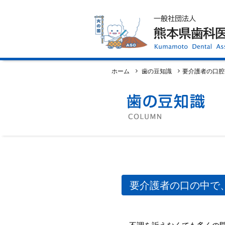
ホーム
歯科医師会について
歯科医院検索
休日当番医
イベント案内
歯の豆知識
お知らせ
口腔保健センター
国保組合からのお知らせ
ホーム
歯の豆知識
要介護者の口腔
熊本歯科衛生士専門学院
会員専用ページ
プライバシーポリシー
サイトマップ
要介護者の口の中で