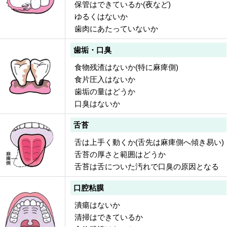
保管はできているか(夜など)
ゆるくはないか
歯肉にあたっていないか
歯垢・口臭
食物残渣はないか(特に麻痺側)
食片圧入はないか
歯垢の量はどうか
口臭はないか
舌苔
舌は上手く動くか(舌先は麻痺側へ傾き易い)
舌苔の厚さと範囲はどうか
舌苔は舌についた汚れで口臭の原因となる
口腔粘膜
潰瘍はないか
清掃はできているか