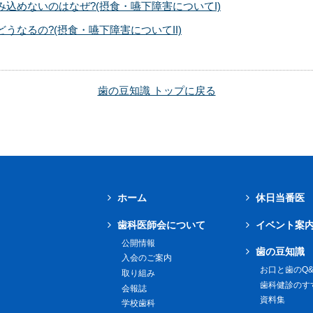
込めないのはなぜ?(摂食・嚥下障害についてI)
うなるの?(摂食・嚥下障害についてII)
歯の豆知識 トップに戻る
ホーム
休日当番医
歯科医師会について
イベント案
公開情報
歯の豆知識
入会のご案内
お口と歯のQ&
取り組み
歯科健診のす
会報誌
資料集
学校歯科