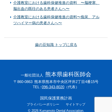
介護教室における歯科保健推進の資料 〜脳梗塞、
脳出血の既往のある患者さんへ〜
介護教室における歯科保健推進の資料〜痴呆、アル
ツハイマー病の患者さんへ〜
歯の豆知識 トップに戻る
熊本県歯科医師会
一般社団法人
〒860-0863
熊本県熊本市中央区坪井2丁目4番15号
TEL
096-343-8020
（代表）
国民保護業務計画
プライバシーポリシー
サイトマップ
©
2026
Kumamoto Dental Association.