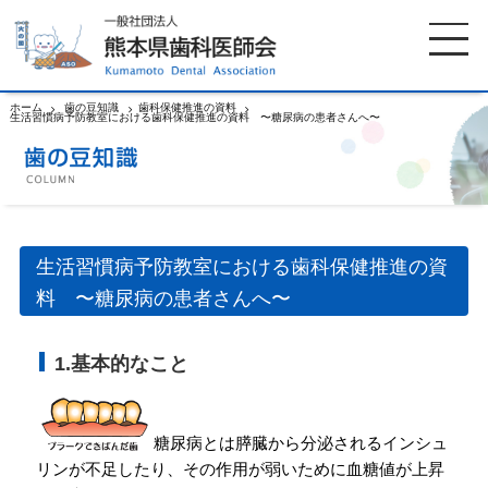
ホーム
歯の豆知識
歯科保健推進の資料
生活習慣病予防教室における歯科保健推進の資料 〜糖尿病の患者さんへ〜
ホーム
歯科医師会について
歯科医院検索
休日当番医
生活習慣病予防教室における歯科保健推進の資
料 〜糖尿病の患者さんへ〜
イベント案内
歯の豆知識
1.基本的なこと
お知らせ
口腔保健センター
国保組合からのお知らせ
熊本歯科衛生士専門学院
糖尿病とは膵臓から分泌されるインシュ
リンが不足したり、その作用が弱いために血糖値が上昇