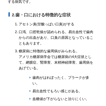
する病気です。
会員専用ページ
プライバシーポリシー
2.歯・口における特徴的な症状
サイトマップ
アセトン臭(甘酸っぱい口臭)がする
口渇、口腔乾燥が認められる。易出血性で歯肉
からの出血があり、口臭の原因となっているこ
ともあります。
糖尿病に特徴的な歯周病がみられる。
アメリカ糖尿病学会では糖尿病の4大症状とし
て、網膜症、腎障害、末梢神経障害、歯周病を
あげている。
歯肉がはれぼったく、プラークが多
い。
易出血性でもろい感じがある。
血糖値が下がらないと治りにくい。