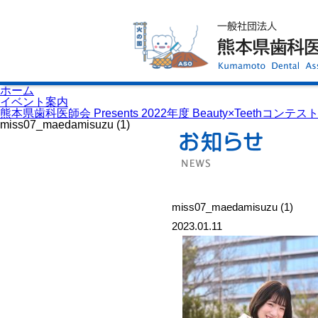
ホーム
歯科医師会について
歯科医院検索
休日当番医
イベント案内
歯の豆知識
お知らせ
口腔保健センター
ホーム
国保組合からのお知らせ
イベント案内
熊本歯科衛生士専門学院
熊本県歯科医師会 Presents 2022年度 Beauty×Teeth
会員専用ページ
miss07_maedamisuzu (1)
プライバシーポリシー
サイトマップ
miss07_maedamisuzu (1)
2023.01.11