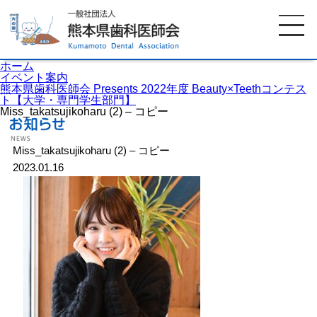
ホーム
イベント案内
熊本県歯科医師会 Presents 2022年度 Beauty×Teethコンテス
ト【大学・専門学生部門】
Miss_takatsujikoharu (2) – コピー
ホーム
歯科医師会について
Miss_takatsujikoharu (2) – コピー
歯科医院検索
休日当番医
2023.01.16
イベント案内
歯の豆知識
お知らせ
口腔保健センター
国保組合からのお知らせ
熊本歯科衛生士専門学院