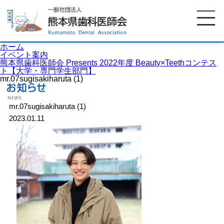
ホーム
イベント案内
熊本県歯科医師会 Presents 2022年度 Beauty×Teethコンテス
ト【大学・専門学生部門】
mr.07sugisakiharuta (1)
ホーム
歯科医師会について
mr.07sugisakiharuta (1)
歯科医院検索
休日当番医
2023.01.11
イベント案内
歯の豆知識
お知らせ
口腔保健センター
国保組合からのお知らせ
熊本歯科衛生士専門学院