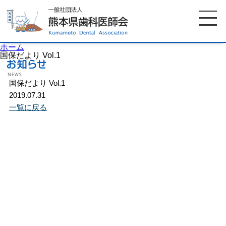
ホーム
国保だより Vol.1
国保だより Vol.1
ホーム
歯科医師会について
2019.07.31
一覧に戻る
歯科医院検索
休日当番医
イベント案内
歯の豆知識
お知らせ
口腔保健センター
国保組合からのお知らせ
熊本歯科衛生士専門学院