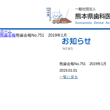
ホーム
歯科医師会について
歯科医院検索
休日当番医
イベント案内
歯の豆知識
お知らせ
口腔保健センター
ホーム
国保組合からのお知らせ
熊歯会報
熊歯会報No.751 2019年1月
熊本歯科衛生士専門学院
会員専用ページ
プライバシーポリシー
サイトマップ
熊歯会報No.751 2019年1月
2019.01.01
一覧に戻る