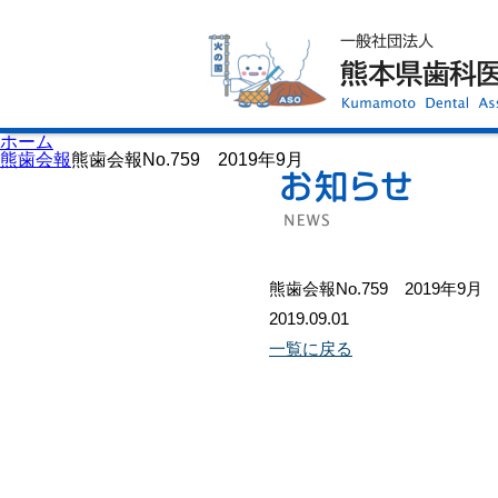
ホーム
歯科医師会について
歯科医院検索
休日当番医
イベント案内
歯の豆知識
お知らせ
口腔保健センター
ホーム
国保組合からのお知らせ
熊歯会報
熊歯会報No.759 2019年9月
熊本歯科衛生士専門学院
会員専用ページ
プライバシーポリシー
サイトマップ
熊歯会報No.759 2019年9月
2019.09.01
一覧に戻る