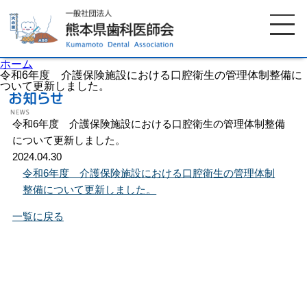
ホーム
令和6年度 介護保険施設における口腔衛生の管理体制整備に
ついて更新しました。
ホーム
歯科医師会について
令和6年度 介護保険施設における口腔衛生の管理体制整備
について更新しました。
2024.04.30
歯科医院検索
休日当番医
令和6年度 介護保険施設における口腔衛生の管理体制
整備について更新しました。
イベント案内
歯の豆知識
一覧に戻る
お知らせ
口腔保健センター
国保組合からのお知らせ
熊本歯科衛生士専門学院