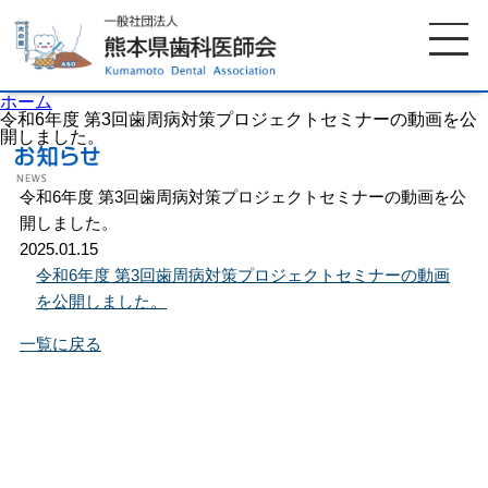
ホーム
令和6年度 第3回歯周病対策プロジェクトセミナーの動画を公
開しました。
ホーム
歯科医師会について
令和6年度 第3回歯周病対策プロジェクトセミナーの動画を公
開しました。
2025.01.15
歯科医院検索
休日当番医
令和6年度 第3回歯周病対策プロジェクトセミナーの動画
を公開しました。
イベント案内
歯の豆知識
一覧に戻る
お知らせ
口腔保健センター
国保組合からのお知らせ
熊本歯科衛生士専門学院