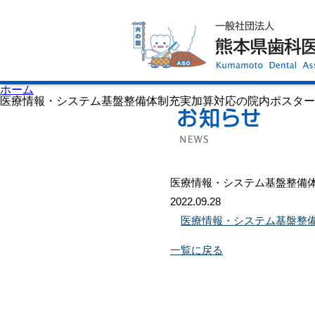
ホーム
歯科医師会について
歯科医院検索
休日当番医
イベント案内
歯の豆知識
お知らせ
口腔保健センター
ホーム
国保組合からのお知らせ
医療情報・システム基盤整備体制充実加算対応の院内ポスター
熊本歯科衛生士専門学院
会員専用ページ
プライバシーポリシー
サイトマップ
医療情報・システム基盤整備
2022.09.28
医療情報・システム基盤整
一覧に戻る