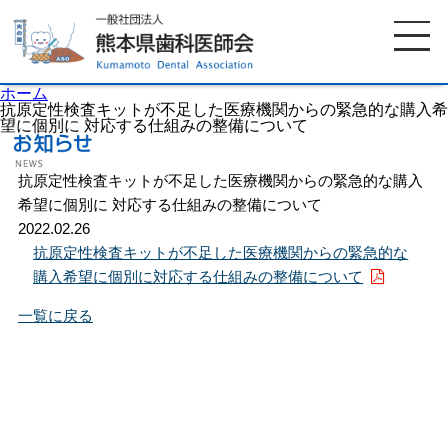
ホーム
抗原定性検査キットが不足した医療機関からの緊急的な購入希
望に個別に 対応する仕組みの整備について
ホーム
歯科医師会について
抗原定性検査キットが不足した医療機関からの緊急的な購入
希望に個別に 対応する仕組みの整備について
2022.02.26
歯科医院検索
休日当番医
抗原定性検査キットが不足した医療機関からの緊急的な
購入希望に個別に対応する仕組みの整備について
イベント案内
歯の豆知識
一覧に戻る
お知らせ
口腔保健センター
国保組合からのお知らせ
熊本歯科衛生士専門学院