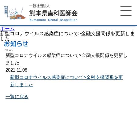
ホーム
新型コロナウイルス感染症について>金融支援関係を更新しま
した
ホーム
歯科医師会について
新型コロナウイルス感染症について>金融支援関係を更新し
ました
2021.11.08
歯科医院検索
休日当番医
新型コロナウイルス感染症について>金融支援関系を更
新しました
イベント案内
歯の豆知識
一覧に戻る
お知らせ
口腔保健センター
国保組合からのお知らせ
熊本歯科衛生士専門学院