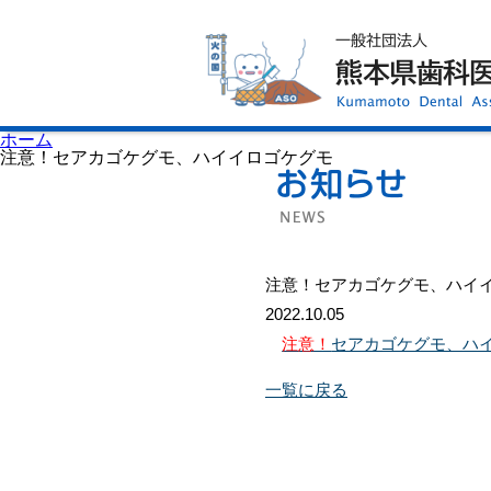
ホーム
歯科医師会について
歯科医院検索
休日当番医
イベント案内
歯の豆知識
お知らせ
口腔保健センター
ホーム
国保組合からのお知らせ
注意！セアカゴケグモ、ハイイロゴケグモ
熊本歯科衛生士専門学院
会員専用ページ
プライバシーポリシー
サイトマップ
注意！セアカゴケグモ、ハイ
2022.10.05
注意！
セアカゴケグモ、ハ
一覧に戻る