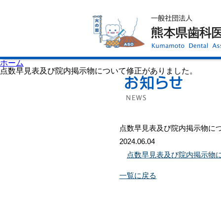
ホーム
歯科医師会について
歯科医院検索
休日当番医
イベント案内
歯の豆知識
お知らせ
口腔保健センター
ホーム
国保組合からのお知らせ
点数早見表及び院内掲示物について修正がありました。
熊本歯科衛生士専門学院
会員専用ページ
プライバシーポリシー
サイトマップ
点数早見表及び院内掲示物に
2024.06.04
点数早見表及び院内掲示物
一覧に戻る