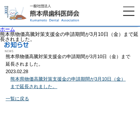
ホーム
熊本県物価高騰対策支援金の申請期間が3月10日（金）まで延
長されました。
ホーム
歯科医師会について
熊本県物価高騰対策支援金の申請期間が3月10日（金）まで
延長されました。
2023.02.28
歯科医院検索
休日当番医
熊本県物価高騰対策支援金の申請期間が3月10日（金）
まで延長されました。
イベント案内
歯の豆知識
一覧に戻る
お知らせ
口腔保健センター
国保組合からのお知らせ
熊本歯科衛生士専門学院