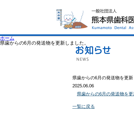
ホーム
歯科医師会について
歯科医院検索
休日当番医
イベント案内
歯の豆知識
お知らせ
口腔保健センター
ホーム
国保組合からのお知らせ
県歯からの6月の発送物を更新しました。
熊本歯科衛生士専門学院
会員専用ページ
プライバシーポリシー
サイトマップ
県歯からの6月の発送物を更新
2025.06.06
県歯からの6月の発送物を更
一覧に戻る