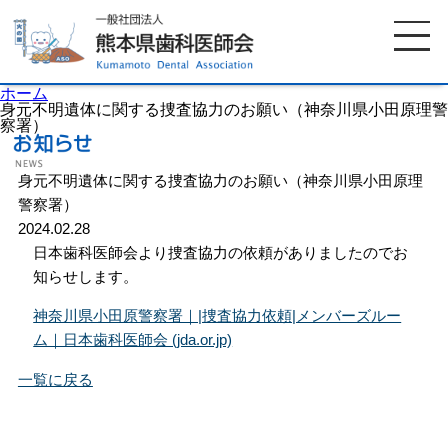
ホーム
身元不明遺体に関する捜査協力のお願い（神奈川県小田原理警
察署）
ホーム
歯科医師会について
身元不明遺体に関する捜査協力のお願い（神奈川県小田原理
警察署）
2024.02.28
歯科医院検索
休日当番医
日本歯科医師会より捜査協力の依頼がありましたのでお
知らせします。
イベント案内
歯の豆知識
神奈川県小田原警察署｜|捜査協力依頼|メンバーズルー
ム｜日本歯科医師会 (jda.or.jp)
お知らせ
口腔保健センター
一覧に戻る
国保組合からのお知らせ
熊本歯科衛生士専門学院