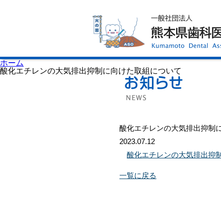
ホーム
歯科医師会について
歯科医院検索
休日当番医
イベント案内
歯の豆知識
お知らせ
口腔保健センター
ホーム
国保組合からのお知らせ
酸化エチレンの大気排出抑制に向けた取組について
熊本歯科衛生士専門学院
会員専用ページ
プライバシーポリシー
サイトマップ
酸化エチレンの大気排出抑制
2023.07.12
酸化エチレンの大気排出抑
一覧に戻る