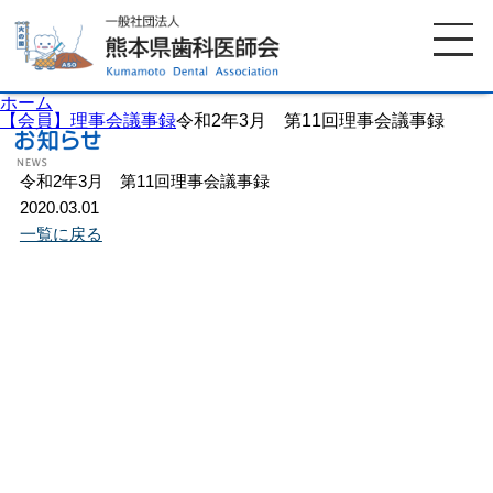
ホーム
【会員】理事会議事録
令和2年3月 第11回理事会議事録
令和2年3月 第11回理事会議事録
ホーム
歯科医師会について
2020.03.01
一覧に戻る
歯科医院検索
休日当番医
イベント案内
歯の豆知識
お知らせ
口腔保健センター
国保組合からのお知らせ
熊本歯科衛生士専門学院