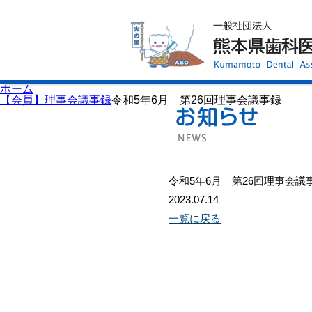
ホーム
歯科医師会について
歯科医院検索
休日当番医
イベント案内
歯の豆知識
お知らせ
口腔保健センター
ホーム
国保組合からのお知らせ
【会員】理事会議事録
令和5年6月 第26回理事会議事録
熊本歯科衛生士専門学院
会員専用ページ
プライバシーポリシー
サイトマップ
令和5年6月 第26回理事会議
2023.07.14
一覧に戻る