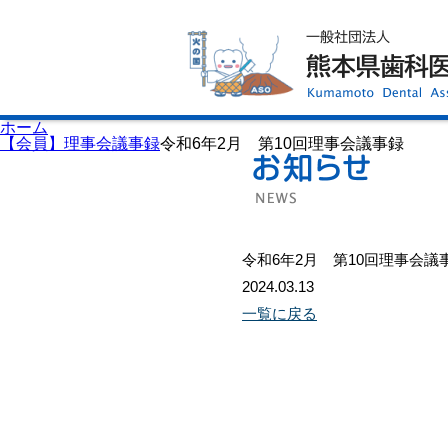
ホーム
歯科医師会について
歯科医院検索
休日当番医
イベント案内
歯の豆知識
お知らせ
口腔保健センター
ホーム
国保組合からのお知らせ
【会員】理事会議事録
令和6年2月 第10回理事会議事録
熊本歯科衛生士専門学院
会員専用ページ
プライバシーポリシー
サイトマップ
令和6年2月 第10回理事会議
2024.03.13
一覧に戻る