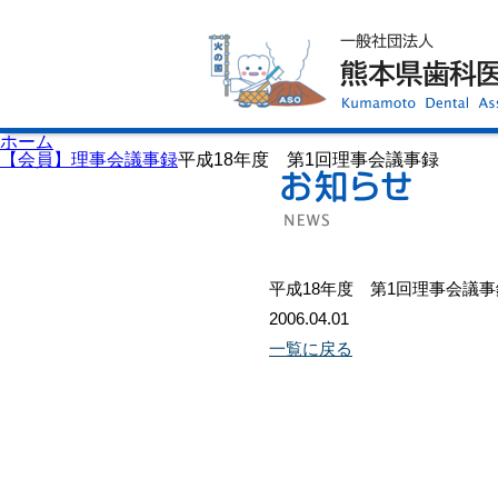
ホーム
歯科医師会について
歯科医院検索
休日当番医
イベント案内
歯の豆知識
お知らせ
口腔保健センター
ホーム
国保組合からのお知らせ
【会員】理事会議事録
平成18年度 第1回理事会議事録
熊本歯科衛生士専門学院
会員専用ページ
プライバシーポリシー
サイトマップ
平成18年度 第1回理事会議事
2006.04.01
一覧に戻る