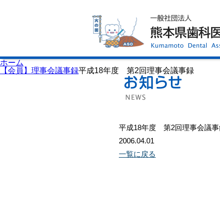
ホーム
歯科医師会について
歯科医院検索
休日当番医
イベント案内
歯の豆知識
お知らせ
口腔保健センター
ホーム
国保組合からのお知らせ
【会員】理事会議事録
平成18年度 第2回理事会議事録
熊本歯科衛生士専門学院
会員専用ページ
プライバシーポリシー
サイトマップ
平成18年度 第2回理事会議事
2006.04.01
一覧に戻る