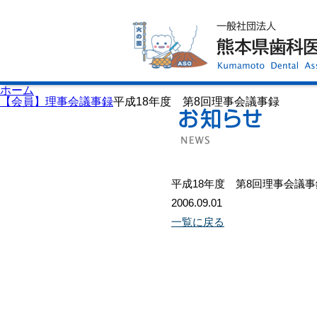
ホーム
歯科医師会について
歯科医院検索
休日当番医
イベント案内
歯の豆知識
お知らせ
口腔保健センター
ホーム
国保組合からのお知らせ
【会員】理事会議事録
平成18年度 第8回理事会議事録
熊本歯科衛生士専門学院
会員専用ページ
プライバシーポリシー
サイトマップ
平成18年度 第8回理事会議事
2006.09.01
一覧に戻る