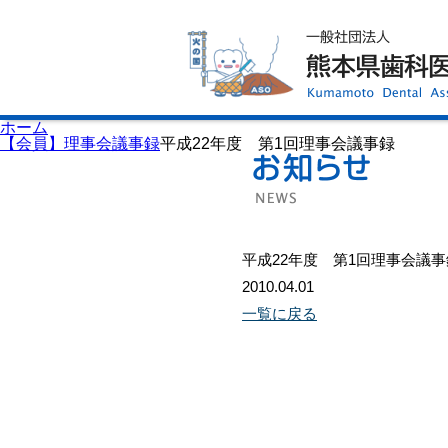
ホーム
歯科医師会について
歯科医院検索
休日当番医
イベント案内
歯の豆知識
お知らせ
口腔保健センター
ホーム
国保組合からのお知らせ
【会員】理事会議事録
平成22年度 第1回理事会議事録
熊本歯科衛生士専門学院
会員専用ページ
プライバシーポリシー
サイトマップ
平成22年度 第1回理事会議事
2010.04.01
一覧に戻る