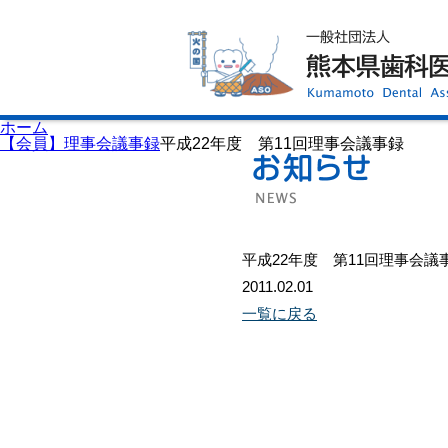
ホーム
歯科医師会について
歯科医院検索
休日当番医
イベント案内
歯の豆知識
お知らせ
口腔保健センター
ホーム
国保組合からのお知らせ
【会員】理事会議事録
平成22年度 第11回理事会議事録
熊本歯科衛生士専門学院
会員専用ページ
プライバシーポリシー
サイトマップ
平成22年度 第11回理事会議
2011.02.01
一覧に戻る