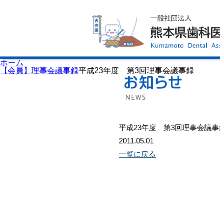
ホーム
歯科医師会について
歯科医院検索
休日当番医
イベント案内
歯の豆知識
お知らせ
口腔保健センター
ホーム
国保組合からのお知らせ
【会員】理事会議事録
平成23年度 第3回理事会議事録
熊本歯科衛生士専門学院
会員専用ページ
プライバシーポリシー
サイトマップ
平成23年度 第3回理事会議事
2011.05.01
一覧に戻る