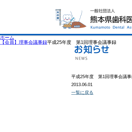
ホーム
歯科医師会について
歯科医院検索
休日当番医
イベント案内
歯の豆知識
お知らせ
口腔保健センター
ホーム
国保組合からのお知らせ
【会員】理事会議事録
平成25年度 第1回理事会議事録
熊本歯科衛生士専門学院
会員専用ページ
プライバシーポリシー
サイトマップ
平成25年度 第1回理事会議事
2013.06.01
一覧に戻る