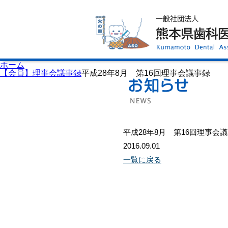
ホーム
歯科医師会について
歯科医院検索
休日当番医
イベント案内
歯の豆知識
お知らせ
口腔保健センター
ホーム
国保組合からのお知らせ
【会員】理事会議事録
平成28年8月 第16回理事会議事録
熊本歯科衛生士専門学院
会員専用ページ
プライバシーポリシー
サイトマップ
平成28年8月 第16回理事会
2016.09.01
一覧に戻る