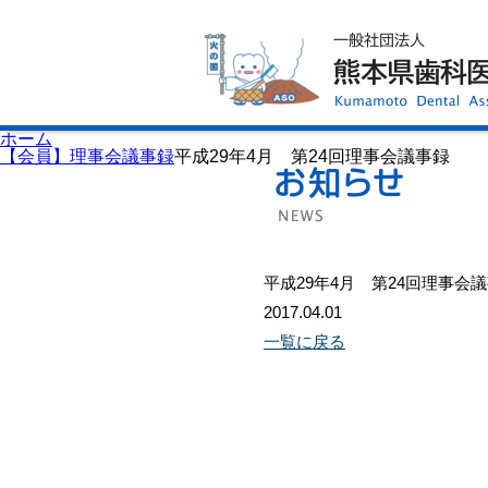
ホーム
歯科医師会について
歯科医院検索
休日当番医
イベント案内
歯の豆知識
お知らせ
口腔保健センター
ホーム
国保組合からのお知らせ
【会員】理事会議事録
平成29年4月 第24回理事会議事録
熊本歯科衛生士専門学院
会員専用ページ
プライバシーポリシー
サイトマップ
平成29年4月 第24回理事会
2017.04.01
一覧に戻る