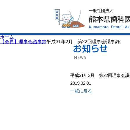
ホーム
歯科医師会について
歯科医院検索
休日当番医
イベント案内
歯の豆知識
お知らせ
口腔保健センター
ホーム
国保組合からのお知らせ
【会員】理事会議事録
平成31年2月 第22回理事会議事録
熊本歯科衛生士専門学院
会員専用ページ
プライバシーポリシー
サイトマップ
平成31年2月 第22回理事会
2019.02.01
一覧に戻る