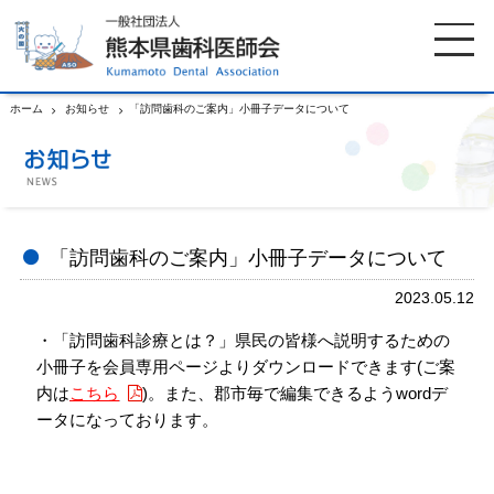
ホーム
お知らせ
「訪問歯科のご案内」小冊子データについて
ホーム
歯科医師会について
歯科医院検索
休日当番医
「訪問歯科のご案内」小冊子データについて
2023.05.12
イベント案内
歯の豆知識
・「訪問歯科診療とは？」県民の皆様へ説明するための
小冊子を会員専用ページよりダウンロードできます(ご案
お知らせ
口腔保健センター
内は
こちら
)。また、郡市毎で編集できるようwordデ
ータになっております。
国保組合からのお知らせ
熊本歯科衛生士専門学院