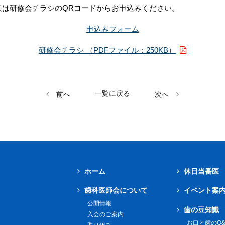
又は研修会チラシのQRコードからお申込みください。
申込みフォーム
研修会チラシ （PDFファイル：250KB）
一覧に戻る
前へ
次へ
ホーム
休日当番医
歯科医師会について
イベント案
公開情報
歯の豆知識
入会のご案内
お口と歯のQ&