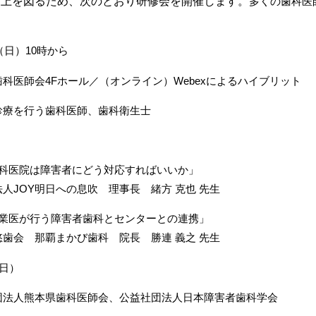
向上を図るため、次のとおり研修会を開催します。
多くの歯科医
（日）10時から
科医師会4Fホール／（オンライン）Webexによるハイブリット
診療を行う歯科医師、歯科衛生士
歯科医院は障害者にどう対応すればいいか」
Y明日への息吹 理事長 緒方 克也 先生
が行う障害者歯科とセンターとの連携」
那覇まかび歯科 院長 勝連 義之 先生
（日）
団法人熊本県歯科医師会、公益社団法人日本障害者歯科学会