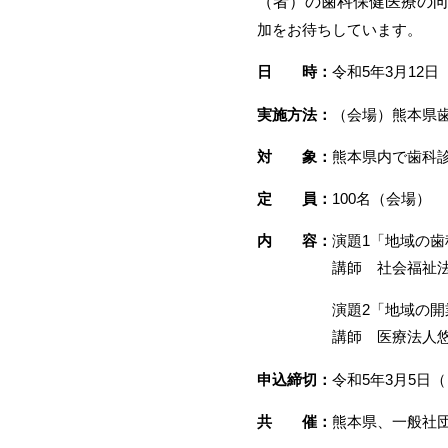
（者）の歯科保健医療の
加をお待ちしています。
日 時：
令和5年3月12日
実施方法：
（会場）熊本県歯
対 象：
熊本県内で歯科
定 員：
100名（会場）
内 容：
演題1「地域の
講師 社会福祉法人JO
演題2「地域の開業医
講師 医療法人悠歯会 
申込締切：
令和5年3月5日
共 催：
熊本県、一般社