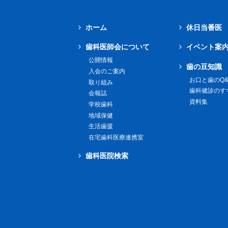
ホーム
休日当番医
歯科医師会について
イベント案
公開情報
歯の豆知識
入会のご案内
お口と歯のQ&
取り組み
歯科健診のす
会報誌
資料集
学校歯科
地域保健
生活歯援
在宅歯科医療連携室
歯科医院検索