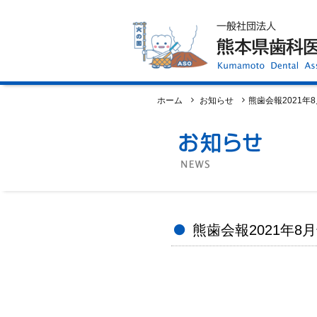
ホーム
歯科医師会について
歯科医院検索
休日当番医
イベント案内
歯の豆知識
お知らせ
口腔保健センター
国保組合からのお知らせ
ホーム
お知らせ
熊歯会報2021年
熊本歯科衛生士専門学院
会員専用ページ
プライバシーポリシー
サイトマップ
熊歯会報2021年8