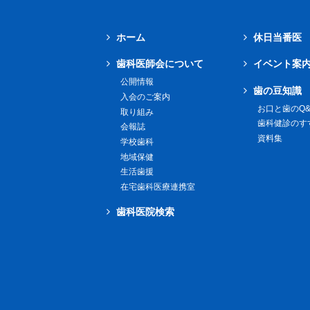
ホーム
休日当番医
歯科医師会について
イベント案
公開情報
歯の豆知識
入会のご案内
お口と歯のQ&
取り組み
歯科健診のす
会報誌
資料集
学校歯科
地域保健
生活歯援
在宅歯科医療連携室
歯科医院検索