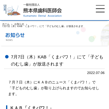
ホーム
お知らせ
7月7日（木）KAB「くまパワ！」にて「子どものむし歯」が放送されます
ホーム
歯科医師会について
歯科医院検索
休日当番医
7月7日（木）KAB「くまパワ！」にて「子ども
のむし歯」が放送されます
イベント案内
歯の豆知識
2022.07.06
７月７日（木）にＫＡＢのニュース「くまパワ！」で
お知らせ
口腔保健センター
「子どものむし歯」が取り上げられますのでお知らせし
ます。
国保組合からのお知らせ
熊本歯科衛生士専門学院
ＫＡＢ「くまパワ！」