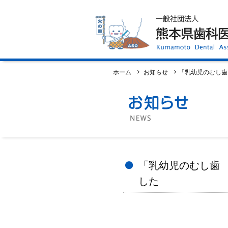
ホーム
歯科医師会について
歯科医院検索
休日当番医
イベント案内
歯の豆知識
お知らせ
口腔保健センター
国保組合からのお知らせ
ホーム
お知らせ
「乳幼児のむし歯
熊本歯科衛生士専門学院
会員専用ページ
プライバシーポリシー
サイトマップ
「乳幼児のむし歯 
した