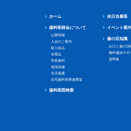
ホーム
休日当番医
歯科医師会について
イベント案
公開情報
歯の豆知識
入会のご案内
お口と歯のQ&
取り組み
歯科健診のす
会報誌
資料集
学校歯科
地域保健
生活歯援
在宅歯科医療連携室
歯科医院検索