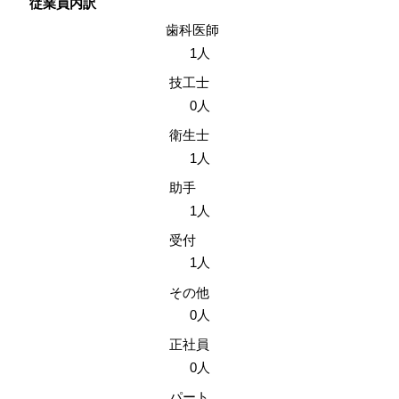
従業員内訳
歯科医師
1人
技工士
0人
衛生士
1人
助手
1人
受付
1人
その他
0人
正社員
0人
パート