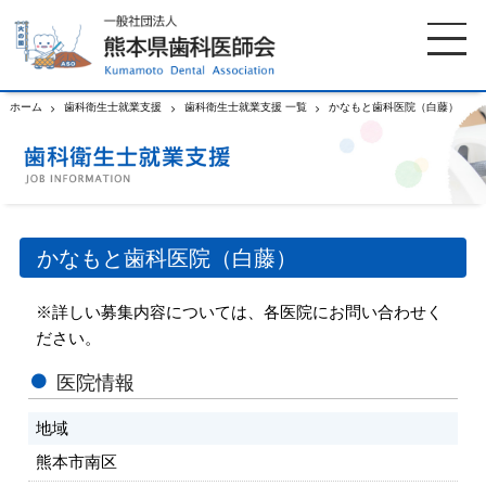
ホーム
歯科衛生士就業支援
歯科衛生士就業支援 一覧
かなもと歯科医院（白藤）
ホーム
歯科医師会について
歯科医院検索
休日当番医
かなもと歯科医院（白藤）
イベント案内
歯の豆知識
※詳しい募集内容については、各医院にお問い合わせく
ださい。
お知らせ
口腔保健センター
医院情報
地域
国保組合からのお知らせ
熊本歯科衛生士専門学院
熊本市南区