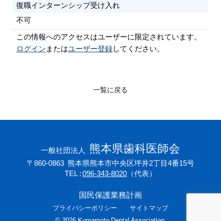
復職インターンシップ受け入れ
不可
この情報へのアクセスはユーザーに限定されています。
ログイン
または
ユーザー登録
してください。
一覧に戻る
熊本県歯科医師会
一般社団法人
〒860-0863
熊本県熊本市中央区坪井2丁目4番15号
TEL
096-343-8020
（代表）
国民保護業務計画
プライバシーポリシー
サイトマップ
©
2026
Kumamoto Dental Association.