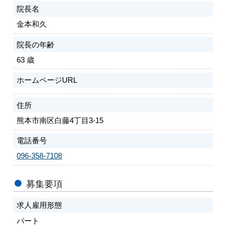
会員専用ページ
プライバシーポリシー
院長名
金本和久
サイトマップ
院長の年齢
63 歳
ホームページURL
住所
熊本市南区白藤4丁目3-15
電話番号
096-358-7108
募集要項
求人雇用形態
パート