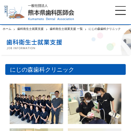
ホーム
歯科衛生士就業支援
歯科衛生士就業支援 一覧
にじの森歯科クリニック
ホーム
歯科医師会について
歯科医院検索
休日当番医
にじの森歯科クリニック
イベント案内
歯の豆知識
お知らせ
口腔保健センター
国保組合からのお知らせ
熊本歯科衛生士専門学院