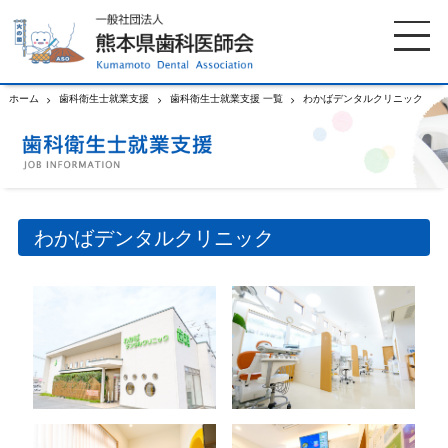
ホーム
歯科衛生士就業支援
歯科衛生士就業支援 一覧
わかばデンタルクリニック
ホーム
歯科医師会について
歯科医院検索
休日当番医
わかばデンタルクリニック
イベント案内
歯の豆知識
お知らせ
口腔保健センター
国保組合からのお知らせ
熊本歯科衛生士専門学院